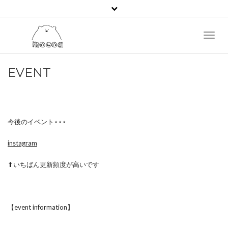
Toggl
Naviga
EVENT
今後のイベント⋆⋆⋆
instagram
⬆いちばん更新頻度が高いです⁡
【event information】